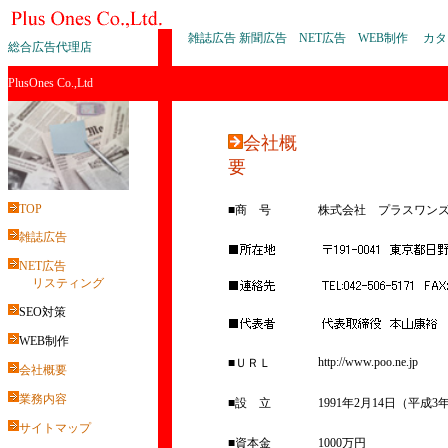
雑誌広告 新聞広告 NET広告 WEB制作 
総合広告代理店
PlusOnes Co.,Ltd
会社概
要
TOP
■商 号
株式会社 プラスワンズ （英名
雑誌広告
NET広告
リスティング
SEO対策
WEB制作
http://www.poo.ne.jp
■ＵＲＬ
会社概要
業務内容
■設 立
1991年2月14日（平成3
サイトマップ
■資本金
1000万円